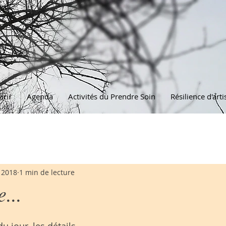
urir
Agenda
Activités du Prendre Soin
Résilience d'arti
 2018
1 min de lecture
...
u jour, les détails 