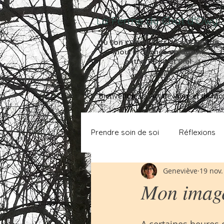
La Ferme du Chat d'Owy
Où l'on cultive l'
art de vivre et de
mourir
alignés et joyeux
entre Terre et Ciel
Bienvenue
Art de Vivre et de Mo
Prendre soin de soi
Réflexions
Geneviève
19 nov.
Mon image
A certaines heures d