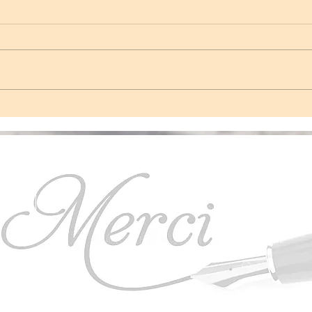
Cercle du Coeur Tambour
Accou
© Créé avec Wix.com