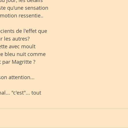
ste qu'une sensation 
'émotion ressentie..
ents de l'effet que 
 les autres?
tte avec moult 
ge bleu nuit comme 
t par Magritte ?
n attention...
l... "c'est"... tout 