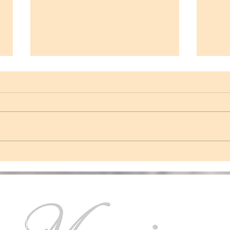
Cercle du Coeur Tambour
Accou