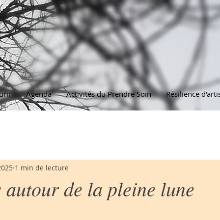
urir
Agenda
Activités du Prendre Soin
Résilience d'arti
2025
1 min de lecture
s autour de la pleine lune