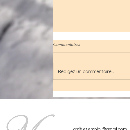
Commentaires
Rédigez un commentaire...
Nous sommes les enfants du
soleil
ame.et.emploi@gmail.com