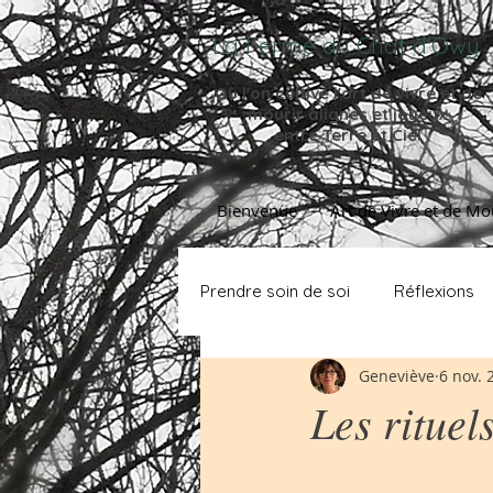
La Ferme du Chat d'Owy
Où l'on cultive l'
art de vivre et de
mourir
alignés et joyeux
entre Terre et Ciel
Bienvenue
Art de Vivre et de Mo
Prendre soin de soi
Réflexions
Geneviève
6 nov. 
Les rituel