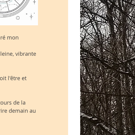
airé mon 
leine, vibrante 
t l'être et 
ours de la 
rire demain au 