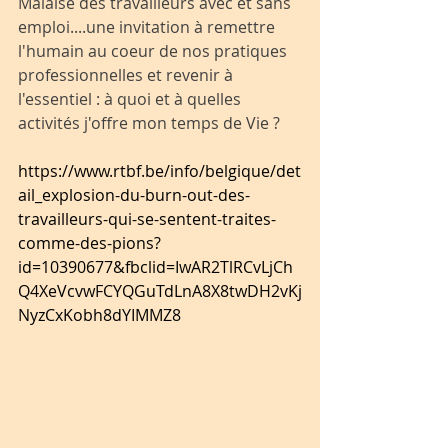
Malaise des travailleurs avec et sans 
emploi....une invitation à remettre 
l'humain au coeur de nos pratiques 
professionnelles et revenir à 
l'essentiel : à quoi et à quelles 
activités j'offre mon temps de Vie ?
https://www.rtbf.be/info/belgique/det
ail_explosion-du-burn-out-des-
travailleurs-qui-se-sentent-traites-
comme-des-pions?
id=10390677&fbclid=IwAR2TlRCvLjCh
Q4XeVcvwFCYQGuTdLnA8X8twDH2vKj
NyzCxKobh8dYIMMZ8