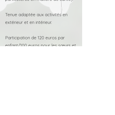
Tenue adaptée aux activités en
extérieur et en intérieur.
Participation de 120 euros par
enfant/100 euros pour les sœurs et
frères inscrits en même temps.
(La garderie s’envisage en don
libre)
Avec joie
L'Aurâ, Geneviève & Sarah
Réservation : L’Aura au 0479/12 41