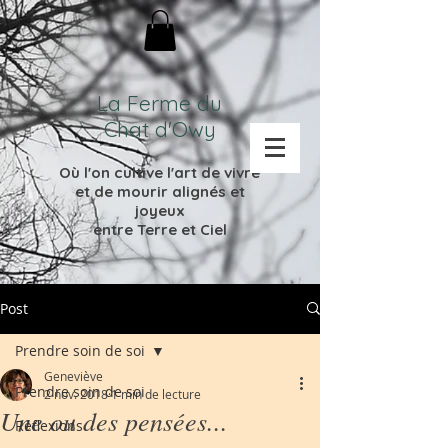
La Ferme du
Chat d'Owy
Où l'on cultive l'
art de vivre
et de mourir
alignés et
joyeux
entre Terre et Ciel
Post
Prendre soin de soi
Geneviève
Prendre soin de soi
2 nov. 2018
1 min de lecture
Une ou des pensées...
Réflexions