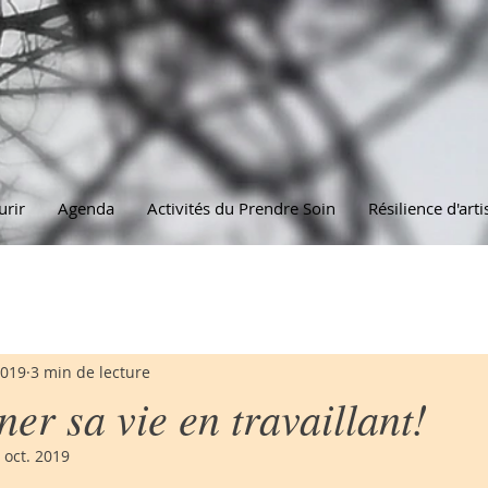
urir
Agenda
Activités du Prendre Soin
Résilience d'arti
2019
3 min de lecture
ner sa vie en travaillant!
 oct. 2019