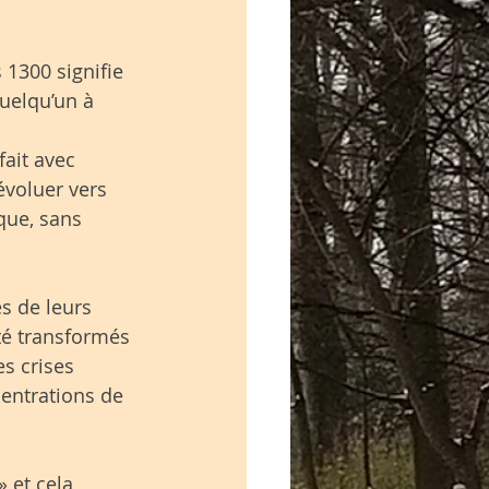
 1300 signifie 
uelqu’un à 
fait avec 
évoluer vers 
que, sans 
s de leurs 
té transformés 
s crises 
entrations de 
 et cela 