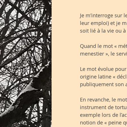
Je m’interroge sur 
leur emploi) et je 
soit lié à la vie ou 
Quand le mot « méti
menestier », le serv
Le mot évolue pour
origine latine « déc
publiquement son a
En revanche, le mot 
instrument de torture
exemple lors de l’a
notion de « peine qu