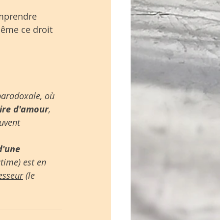
mprendre 
ême ce droit 
aradoxale, où 
oire d'amour
, 
uvent 
'une 
ctime) est en 
resseur
 (le 