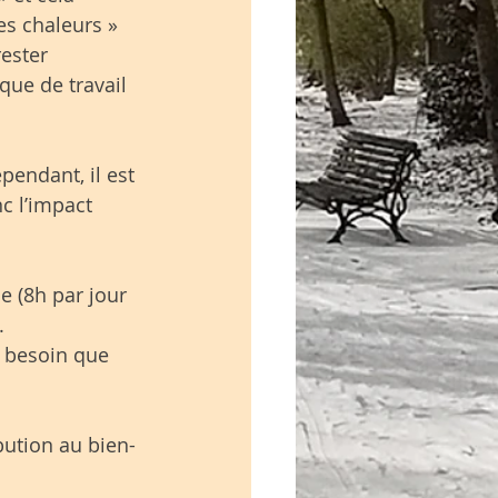
es chaleurs » 
ester 
que de travail 
pendant, il est 
c l’impact 
e (8h par jour 
.
a besoin que 
bution au bien-