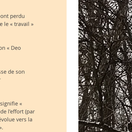
 ont perdu 
e « travail » 
ion « Deo 
sse de son 
 
ignifie « 
e l’effort (par 
volue vers la 
».