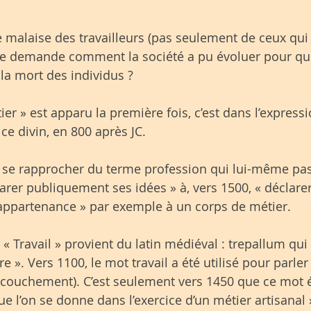
le malaise des travailleurs (pas seulement de ceux qui
me demande comment la société a pu évoluer pour que l
à la mort des individus ?
er » est apparu la première fois, c’est dans l’express
ice divin, en 800 après JC.
 se rapprocher du terme profession qui lui-même pa
larer publiquement ses idées » à, vers 1500, « déclarer
ppartenance » par exemple à un corps de métier.
« Travail » provient du latin médiéval : trepallum qui s
 ». Vers 1100, le mot travail a été utilisé pour parler d
ccouchement). C’est seulement vers 1450 que ce mot é
e l’on se donne dans l’exercice d’un métier artisanal 