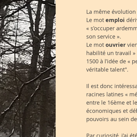
La même évolution s
Le mot 
emploi
 déri
« s’occuper ardemme
son service ».
Le mot 
ouvrier
 vie
habilité un travail 
1500 à l’idée de « 
véritable talent".
Il est donc intéress
racines latines « mé
entre le 16ème et l
économiques et déb
pouvoirs au sein de
Par curiosité, j’ai 