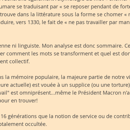
aumare se traduisant par « se reposer pendant de fort
etrouve dans la littérature sous la forme se chomer « r
uire, vers 1330, le fait de « ne pas travailler par man
rienne ni linguiste. Mon analyse est donc sommaire. Ce
ver comment les mots se transforment et quel est don
nt collectif.
s la mémoire populaire, la majeure partie de notre vi
eure actuelle) est vouée à un supplice (ou une torture)
ravail" est omniprésent...même le Président Macron n'
pour en trouver!
t 16 générations que la notion de service ou de contri
 totalement occultée.