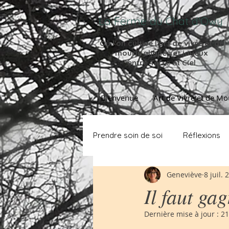
La Ferme du Chat d'Owy
Où l'on cultive l'
art de vivre et de
mourir
alignés et joyeux
entre Terre et Ciel
Bienvenue
Art de Vivre et de Mo
Prendre soin de soi
Réflexions
Geneviève
8 juil. 
Il faut gag
Dernière mise à jour :
21