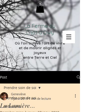
La Ferme du
Chat d'Owy
Où l'on cultive l'
art de vivre
et de mourir
alignés et
joyeux
entre Terre et Ciel
Post
Prendre soin de soi
Geneviève
Prendre soin de soi
7 janv. 2019
1 min de lecture
La Lumière...
Réflexions