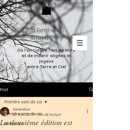
La Ferme du
Chat d'Owy
Où l'on cultive l'
art de vivre
et de mourir
alignés et
joyeux
entre Terre et Ciel
Post
Prendre soin de soi
Geneviève
Prendre soin de soi
20 févr. 2019
1 min de lecture
La deuxième édition est
Réflexions