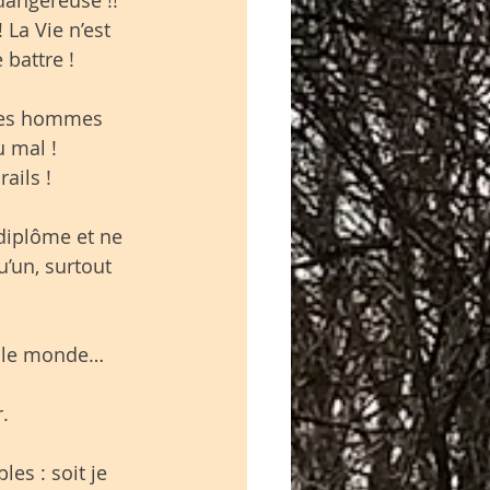
 La Vie n’est 
 battre ! 
 les hommes 
u mal ! 
ails ! 
diplôme et ne 
’un, surtout 
r le monde…
.
es : soit je 