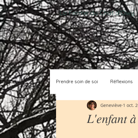
La Ferme du Chat d'Owy
Où l'on cultive l'
art de vivre et de
mourir
alignés et joyeux
entre Terre et Ciel
Bienvenue
Art de Vivre et de Mo
Prendre soin de soi
Réflexions
Geneviève
1 oct. 
L'enfant à