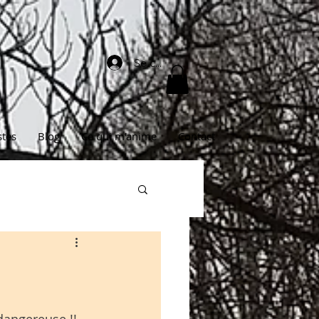
Se connecter
stes
Blog
Ce qui m'anime
Contact
 dangereuse !! 