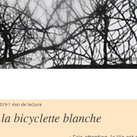
urir
Agenda
Activités du Prendre Soin
Résilience d'arti
2019
1 min de lecture
 la bicyclette blanche
« Fais attention, la Vie est