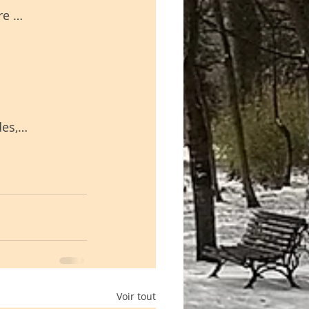
re …
des,… 
Voir tout