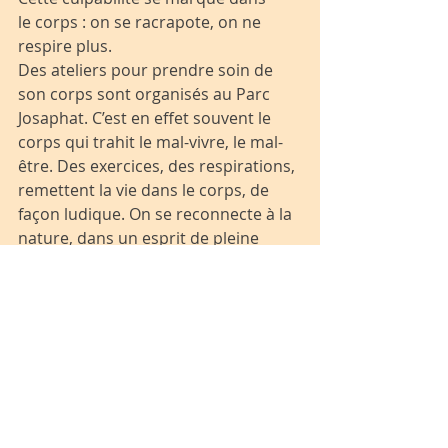
le corps : on se racrapote, on ne 
respire plus.
Des ateliers pour prendre soin de 
son corps sont organisés au Parc 
Josaphat. C’est en effet souvent le 
corps qui trahit le mal-vivre, le mal-
être. Des exercices, des respirations, 
remettent la vie dans le corps, de 
façon ludique. On se reconnecte à la 
nature, dans un esprit de pleine 
conscience, de mindfulness. On 
rentre en soi pour pouvoir mieux 
sortir, pour ne plus avoir peur du 
monde. On retrouve la confiance. 
Car l’important est de bien vivre 
ensemble, en lien avec les autres et 
avec la nature.