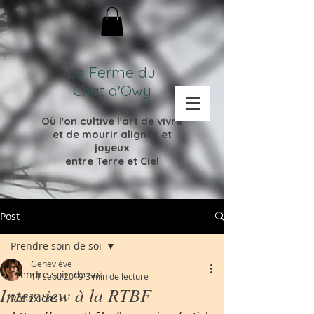
La Ferme du
Chat d'Owy
Où l'on cultive l'
art de vivre
et de mourir
alignés et
joyeux
entre Terre et Ciel
Post
Prendre soin de soi
Geneviève
Prendre soin de soi
11 sept. 2019
3 min de lecture
Interview à la RTBF
Réflexions